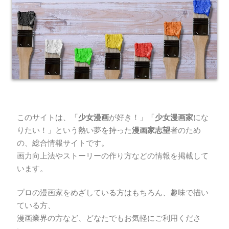
このサイトは、
「
少女漫画
が好き！」「
少女漫画家
にな
りたい！」
という熱い夢を持った
漫画家志望
者のため
の、総合情報サイトです。
画力向上法やストーリーの作り方などの情報を掲載して
います。
プロの漫画家をめざしている方はもちろん、趣味で描い
ている方、
漫画業界の方など、どなたでもお気軽にご利用くださ