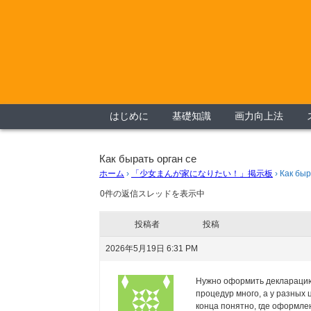
はじめに
基礎知識
画力向上法
Как бырать орган се
ホーム
›
「少女まんが家になりたい！」掲示板
›
Как быр
0件の返信スレッドを表示中
投稿者
投稿
2026年5月19日 6:31 PM
Нужно оформить декларацию 
процедур много, а у разных
конца понятно, где оформлен