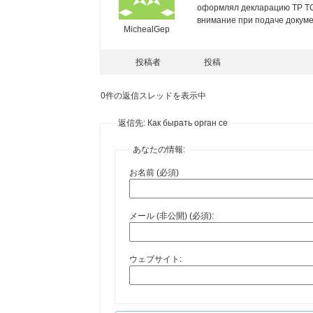
оформлял декларацию ТР ТС 
внимание при подаче докумен
MichealGep
投稿者
投稿
0件の返信スレッドを表示中
返信先: Как бырать орган се
あなたの情報:
お名前 (必須)
メール (非公開) (必須):
ウェブサイト: