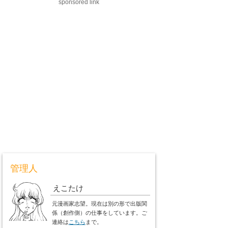
sponsored link
管理人
えこたけ
元漫画家志望。現在は別の形で出版関
係（創作側）の仕事をしています。ご
連絡は
こちら
まで。