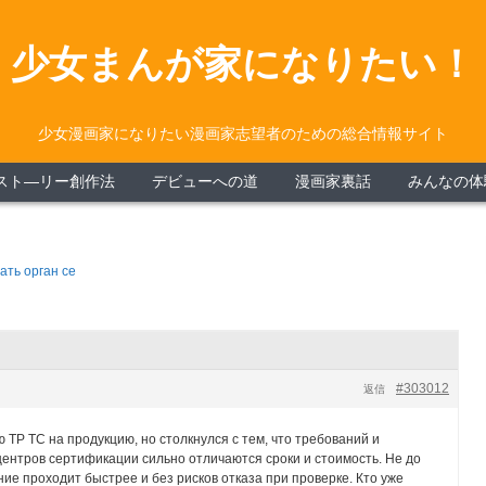
少女まんが家になりたい！
少女漫画家になりたい漫画家志望者のための総合情報サイト
スト―リー創作法
デビューへの道
漫画家裏話
みんなの体
ать орган се
#303012
返信
ТР ТС на продукцию, но столкнулся с тем, что требований и
 центров сертификации сильно отличаются сроки и стоимость. Не до
ие проходит быстрее и без рисков отказа при проверке. Кто уже