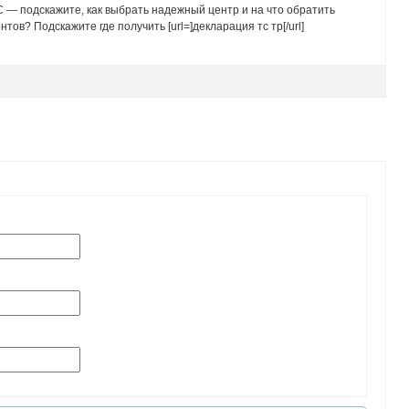
— подскажите, как выбрать надежный центр и на что обратить
тов? Подскажите где получить [url=]декларация тс тр[/url]