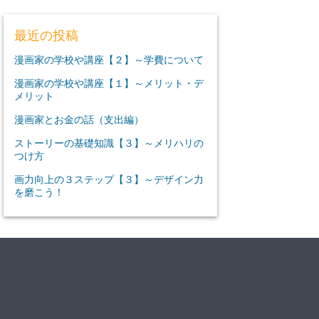
最近の投稿
漫画家の学校や講座【２】～学費について
漫画家の学校や講座【１】～メリット・デ
メリット
漫画家とお金の話（支出編）
ストーリーの基礎知識【３】～メリハリの
つけ方
画力向上の３ステップ【３】～デザイン力
を磨こう！