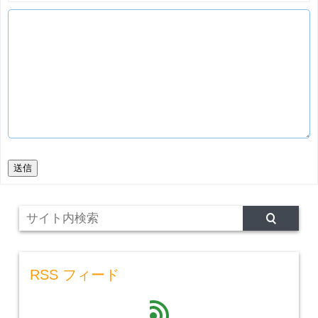
送信
RSS フィード
feed