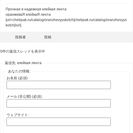
Прочная и надежная клейкая лента
оранжеваЯ клейкаЯ лента
[url=chebpak.ru/catalog/oranzhevyyskotch]chebpak.ru/catalog/oranzhevyys
kotch[/url].
投稿者
投稿
0件の返信スレッドを表示中
返信先: клейкая лента
あなたの情報:
お名前 (必須)
メール (非公開) (必須):
ウェブサイト: