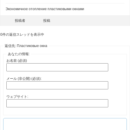
Экономичное отопление пластиковыми окнами
投稿者
投稿
0件の返信スレッドを表示中
返信先: Пластиковые окна
あなたの情報:
お名前 (必須)
メール (非公開) (必須):
ウェブサイト: