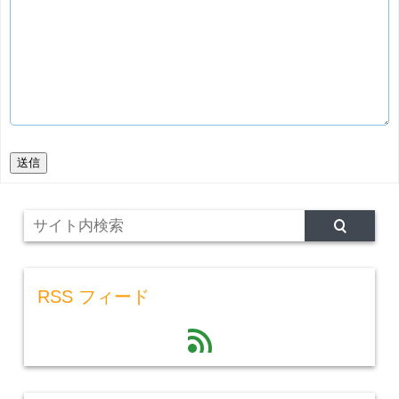
送信
RSS フィード
feed