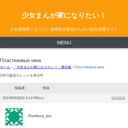
少女まんが家になりたい！
少女漫画家になりたい漫画家志望者のための総合情報サイト
MENU
Пластиковые окна
ホーム
›
「少女まんが家になりたい！」掲示板
›
Пластиковые окна
0件の返信スレッドを表示中
投稿者
投稿
2023年9月8日 4:14 PM
#242646
返信
Plastikovy_tjsa