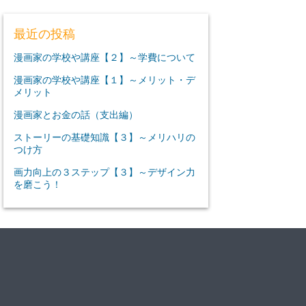
最近の投稿
漫画家の学校や講座【２】～学費について
漫画家の学校や講座【１】～メリット・デ
メリット
漫画家とお金の話（支出編）
ストーリーの基礎知識【３】～メリハリの
つけ方
画力向上の３ステップ【３】～デザイン力
を磨こう！