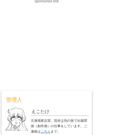
sponsored link
管理人
えこたけ
元漫画家志望。現在は別の形で出版関
係（創作側）の仕事をしています。ご
連絡は
こちら
まで。