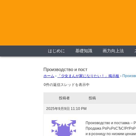
はじめに
基礎知識
画力向上法
Производство и пост
ホーム
›
「少女まんが家になりたい！」掲示板
›
Произво
0件の返信スレッドを表示中
投稿者
投稿
2025年9月9日 11:10 PM
Производство и поставка – Р
Продажа РѕР±РѕСЂСѓРґРѕРІ
и в розницу по низким ценам