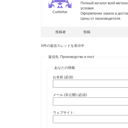
Полный каталог всей метизн
условия.
CurtisHar
Оформление заказа и достав
Цены от производителя.
投稿者
投稿
0件の返信スレッドを表示中
返信先: Производство и пост
あなたの情報:
お名前 (必須)
メール (非公開) (必須):
ウェブサイト: