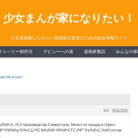
少女まんが家になりたい！
少女漫画家になりたい漫画家志望者のための総合情報サイト
スト―リー創作法
デビューへの道
漫画家裏話
みんなの体
дство и пост
#292550
返信
±РѕР»С‚ Рј 6 производства Северсталь, Мечел со склада в г.Орел.
Р°РЅРёРµ РґР»СЏ РїСЂРѕРёР·РІРѕРґСЃС‚РІР° Р±РѕР»С‚РѕРІ оптом
.