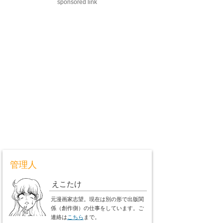
sponsored link
管理人
えこたけ
元漫画家志望。現在は別の形で出版関
係（創作側）の仕事をしています。ご
連絡は
こちら
まで。