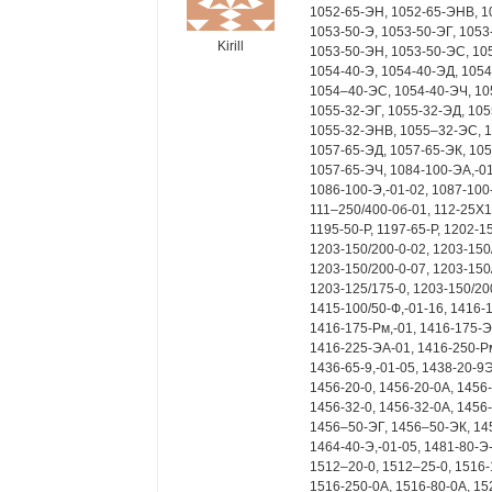
1052-65-ЭН, 1052-65-ЭНВ, 10
1053-50-Э, 1053-50-ЭГ, 1053
Kirill
1053-50-ЭН, 1053-50-ЭС, 105
1054-40-Э, 1054-40-ЭД, 1054
1054–40-ЭС, 1054-40-ЭЧ, 105
1055-32-ЭГ, 1055-32-ЭД, 105
1055-32-ЭНВ, 1055–32-ЭС, 1
1057-65-ЭД, 1057-65-ЭК, 10
1057-65-ЭЧ, 1084-100-ЭА,-01
1086-100-Э,-01-02, 1087-100-
111–250/400-0б-01, 112-25Х1-
1195-50-Р, 1197-65-Р, 1202-1
1203-150/200-0-02, 1203-150
1203-150/200-0-07, 1203-150
1203-125/175-0, 1203-150/200
1415-100/50-Ф,-01-16, 1416-1
1416-175-Рм,-01, 1416-175-Э
1416-225-ЭА-01, 1416-250-Рм
1436-65-9,-01-05, 1438-20-9Э
1456-20-0, 1456-20-0А, 1456
1456-32-0, 1456-32-0А, 1456
1456–50-ЭГ, 1456–50-ЭК, 14
1464-40-Э,-01-05, 1481-80-Э
1512–20-0, 1512–25-0, 1516-
1516-250-0А, 1516-80-0А, 15