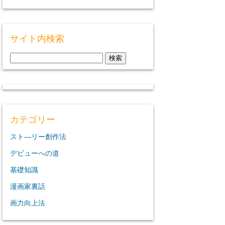
サイト内検索
検
索:
カテゴリー
スト―リー創作法
デビューへの道
基礎知識
漫画家裏話
画力向上法