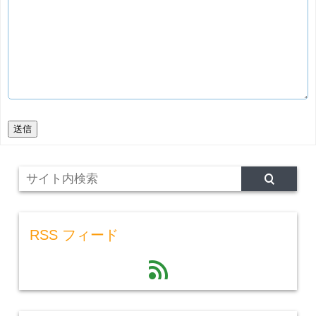
送信
RSS フィード
feed