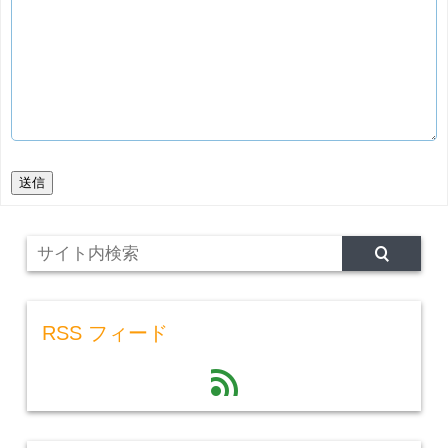
送信
RSS フィード
feed