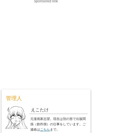
sponsored link
管理人
えこたけ
元漫画家志望。現在は別の形で出版関
係（創作側）の仕事をしています。ご
連絡は
こちら
まで。