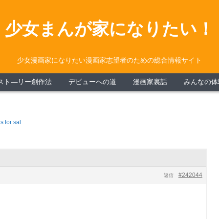
少女まんが家になりたい！
少女漫画家になりたい漫画家志望者のための総合情報サイト
スト―リー創作法
デビューへの道
漫画家裏話
みんなの体
as for sal
#242044
返信