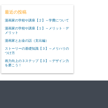
最近の投稿
漫画家の学校や講座【２】～学費について
漫画家の学校や講座【１】～メリット・デ
メリット
漫画家とお金の話（支出編）
ストーリーの基礎知識【３】～メリハリの
つけ方
画力向上の３ステップ【３】～デザイン力
を磨こう！