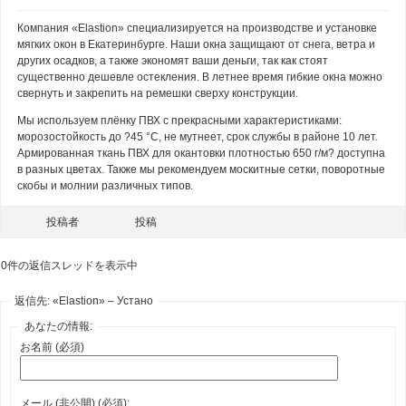
Компания «Elastion» специализируется на производстве и установке
мягких окон в Екатеринбурге. Наши окна защищают от снега, ветра и
других осадков, а также экономят ваши деньги, так как стоят
существенно дешевле остекления. В летнее время гибкие окна можно
свернуть и закрепить на ремешки сверху конструкции.
Мы используем плёнку ПВХ с прекрасными характеристиками:
морозостойкость до ?45 °C, не мутнеет, срок службы в районе 10 лет.
Армированная ткань ПВХ для окантовки плотностью 650 г/м? доступна
в разных цветах. Также мы рекомендуем москитные сетки, поворотные
скобы и молнии различных типов.
投稿者
投稿
0件の返信スレッドを表示中
返信先: «Elastion» – Устано
あなたの情報:
お名前 (必須)
メール (非公開) (必須):