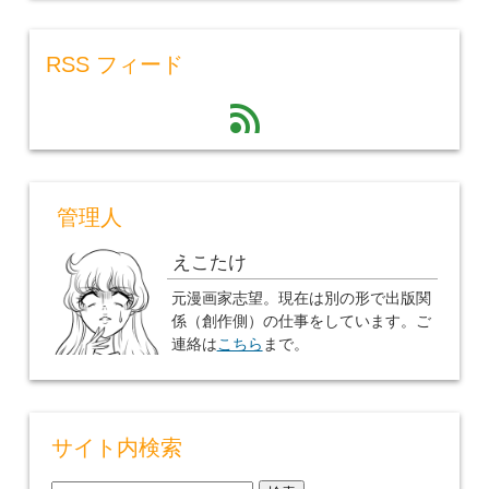
RSS フィード
feed
管理人
えこたけ
元漫画家志望。現在は別の形で出版関
係（創作側）の仕事をしています。ご
連絡は
こちら
まで。
サイト内検索