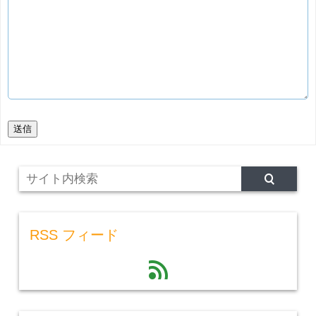
送信
RSS フィード
feed