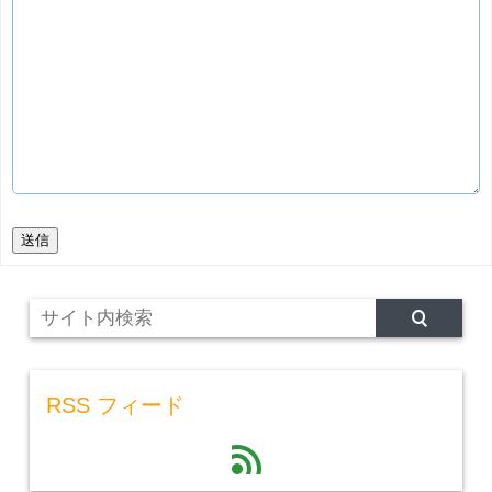
送信
RSS フィード
feed