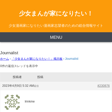
少女まんが家になりたい！
少女漫画家になりたい漫画家志望者のための総合情報サイト
MENU
Journalist
ホーム
›
「少女まんが家になりたい！」掲示板
›
Journalist
0件の返信スレッドを表示中
投稿者
投稿
2023年4月9日 5:32 AM
#230876
返信
Irinkme