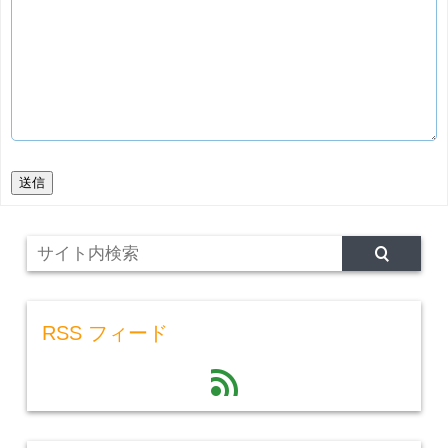
送信
RSS フィード
feed