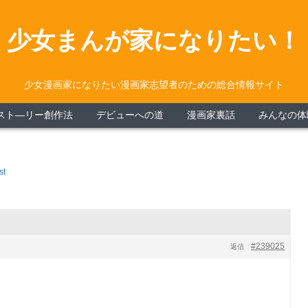
少女まんが家になりたい！
少女漫画家になりたい漫画家志望者のための総合情報サイト
スト―リー創作法
デビューへの道
漫画家裏話
みんなの体
st
#239025
返信