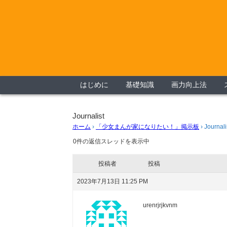
はじめに
基礎知識
画力向上法
Journalist
ホーム
›
「少女まんが家になりたい！」掲示板
›
Journali
0件の返信スレッドを表示中
投稿者
投稿
2023年7月13日 11:25 PM
urenrjrjkvnm