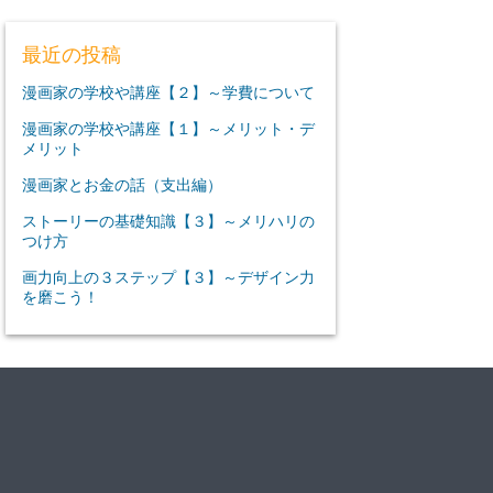
最近の投稿
漫画家の学校や講座【２】～学費について
漫画家の学校や講座【１】～メリット・デ
メリット
漫画家とお金の話（支出編）
ストーリーの基礎知識【３】～メリハリの
つけ方
画力向上の３ステップ【３】～デザイン力
を磨こう！