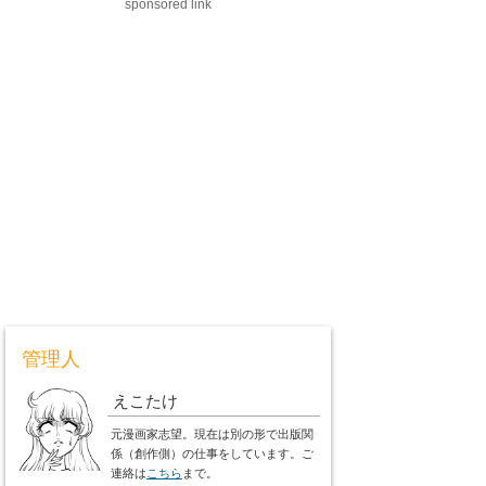
sponsored link
管理人
えこたけ
元漫画家志望。現在は別の形で出版関
係（創作側）の仕事をしています。ご
連絡は
こちら
まで。