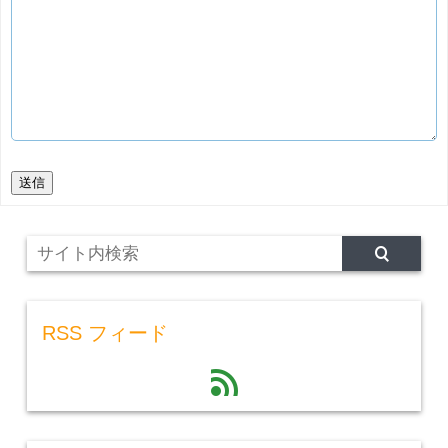
送信
RSS フィード
feed