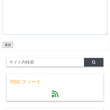
送信
RSS フィード
feed