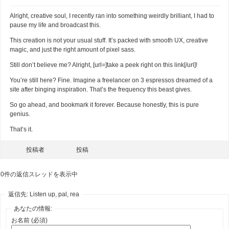
Alright, creative soul, I recently ran into something weirdly brilliant, I had to
pause my life and broadcast this.
This creation is not your usual stuff. It’s packed with smooth UX, creative
magic, and just the right amount of pixel sass.
Still don’t believe me? Alright, [url=]take a peek right on this link[/url]!
You’re still here? Fine. Imagine a freelancer on 3 espressos dreamed of a
site after binging inspiration. That’s the frequency this beast gives.
So go ahead, and bookmark it forever. Because honestly, this is pure
genius.
That’s it.
投稿者
投稿
0件の返信スレッドを表示中
返信先: Listen up, pal, rea
あなたの情報:
お名前 (必須)