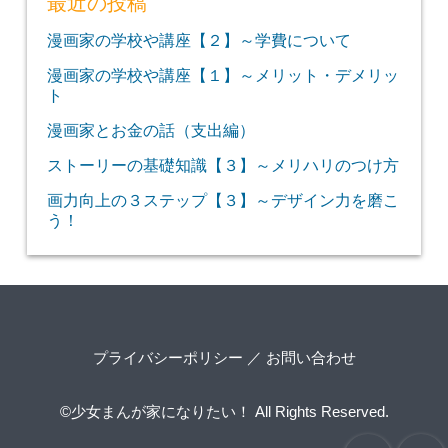
最近の投稿
漫画家の学校や講座【２】～学費について
漫画家の学校や講座【１】～メリット・デメリッ
ト
漫画家とお金の話（支出編）
ストーリーの基礎知識【３】～メリハリのつけ方
画力向上の３ステップ【３】～デザイン力を磨こ
う！
プライバシーポリシー
／
お問い合わせ
©少女まんが家になりたい！
All Rights Reserved.