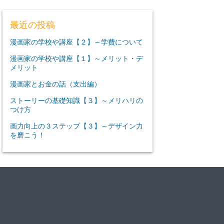
最近の投稿
漫画家の学校や講座【２】～学費について
漫画家の学校や講座【１】～メリット・デ
メリット
漫画家とお金の話（支出編）
ストーリーの基礎知識【３】～メリハリの
つけ方
画力向上の３ステップ【３】～デザイン力
を磨こう！