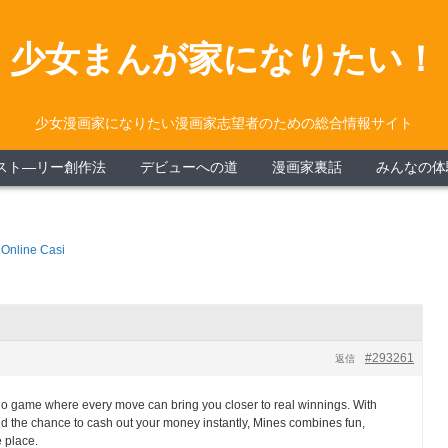
少女まんが家になりたい！
少女漫画家になりたい漫画家志望者のための総合情報サイト
スト―リー創作法
デビューへの道
漫画家裏話
みんなの体
 Online Casi
#293261
返信
sino game where every move can bring you closer to real winnings. With
nd the chance to cash out your money instantly, Mines combines fun,
e place.