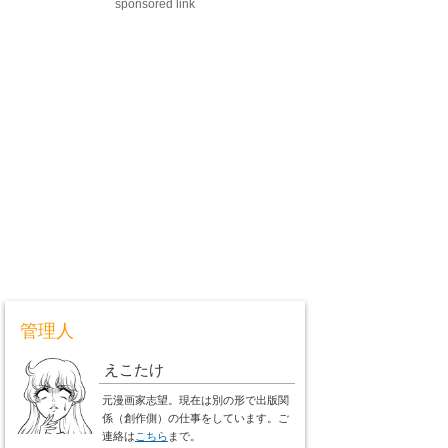
sponsored link
管理人
えこたけ
元漫画家志望。現在は別の形で出版関
係（創作側）の仕事をしています。ご
連絡は
こちら
まで。