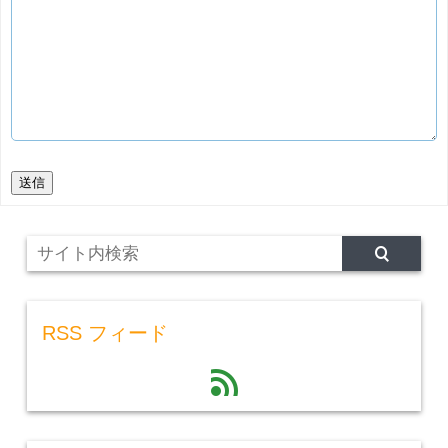
送信
RSS フィード
feed