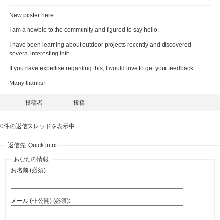
New poster here.
I am a newbie to the community and figured to say hello.
I have been learning about outdoor projects recently and discovered
several interesting info.
If you have expertise regarding this, I would love to get your feedback.
Many thanks!
投稿者
投稿
0件の返信スレッドを表示中
返信先: Quick intro
あなたの情報:
お名前 (必須)
メール (非公開) (必須):