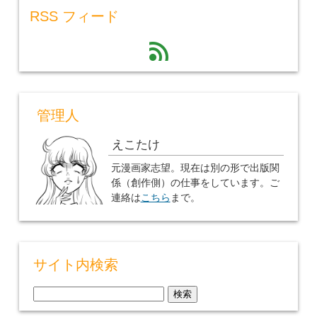
RSS フィード
feed
管理人
えこたけ
元漫画家志望。現在は別の形で出版関
係（創作側）の仕事をしています。ご
連絡は
こちら
まで。
サイト内検索
検
索: