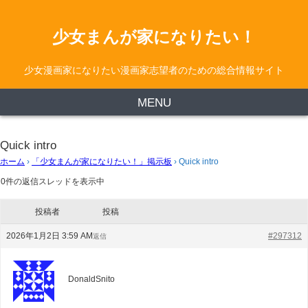
少女まんが家になりたい！
少女漫画家になりたい漫画家志望者のための総合情報サイト
MENU
Quick intro
ホーム
›
「少女まんが家になりたい！」掲示板
›
Quick intro
0件の返信スレッドを表示中
投稿者
投稿
2026年1月2日 3:59 AM
#297312
返信
DonaldSnito