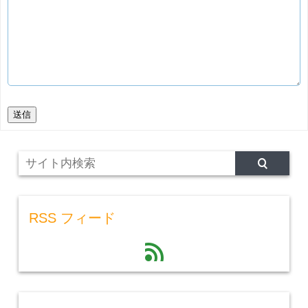
送信
RSS フィード
feed