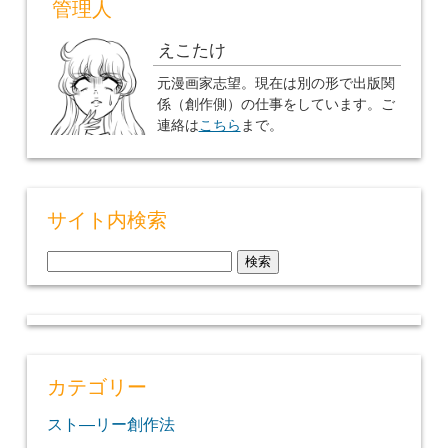
管理人
えこたけ
元漫画家志望。現在は別の形で出版関
係（創作側）の仕事をしています。ご
連絡は
こちら
まで。
サイト内検索
検
索:
カテゴリー
スト―リー創作法