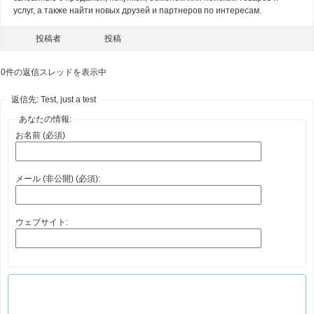
услуг, а также найти новых друзей и партнеров по интересам.
投稿者
投稿
0件の返信スレッドを表示中
返信先: Test, just a test
あなたの情報:
お名前 (必須)
メール (非公開) (必須):
ウェブサイト: