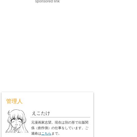
sponsored link
管理人
えこたけ
元漫画家志望。現在は別の形で出版関
係（創作側）の仕事をしています。ご
連絡は
こちら
まで。