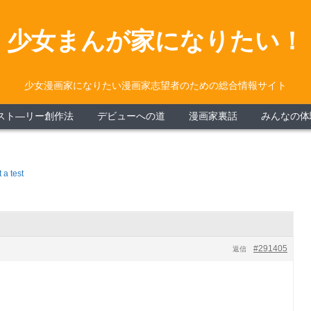
少女まんが家になりたい！
少女漫画家になりたい漫画家志望者のための総合情報サイト
スト―リー創作法
デビューへの道
漫画家裏話
みんなの体
t a test
#291405
返信