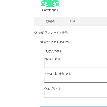
Carminepax
投稿者
投稿
0件の返信スレッドを表示中
返信先: Test, just a test
あなたの情報:
お名前 (必須)
メール (非公開) (必須):
ウェブサイト: