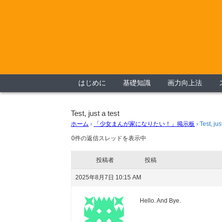
はじめに
基礎知識
画力向上法
Test, just a test
ホーム
›
「少女まんが家になりたい！」掲示板
›
Test, jus
0件の返信スレッドを表示中
投稿者
投稿
2025年8月7日 10:15 AM
Hello. And Bye.