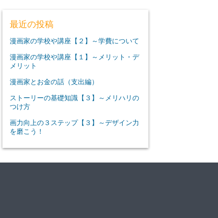
最近の投稿
漫画家の学校や講座【２】～学費について
漫画家の学校や講座【１】～メリット・デ
メリット
漫画家とお金の話（支出編）
ストーリーの基礎知識【３】～メリハリの
つけ方
画力向上の３ステップ【３】～デザイン力
を磨こう！