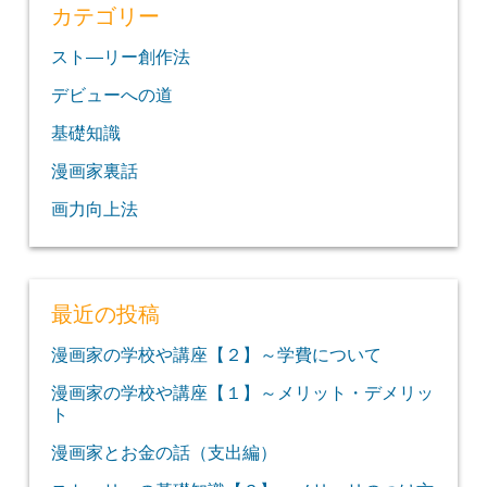
カテゴリー
スト―リー創作法
デビューへの道
基礎知識
漫画家裏話
画力向上法
最近の投稿
漫画家の学校や講座【２】～学費について
漫画家の学校や講座【１】～メリット・デメリッ
ト
漫画家とお金の話（支出編）