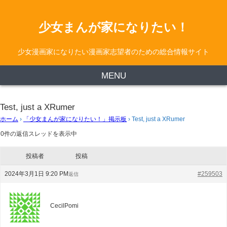
少女まんが家になりたい！
少女漫画家になりたい漫画家志望者のための総合情報サイト
MENU
Test, just a XRumer
ホーム
›
「少女まんが家になりたい！」掲示板
›
Test, just a XRumer
0件の返信スレッドを表示中
投稿者
投稿
2024年3月1日 9:20 PM
#259503
返信
CecilPomi