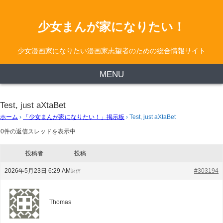
少女まんが家になりたい！
少女漫画家になりたい漫画家志望者のための総合情報サイト
MENU
Test, just aXtaBet
ホーム
›
「少女まんが家になりたい！」掲示板
›
Test, just aXtaBet
0件の返信スレッドを表示中
投稿者
投稿
2026年5月23日 6:29 AM
#303194
返信
Thomas