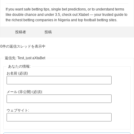
If you want safe betting tips, single bet predictions, or to understand terms
like double chance and under 3.5, check out Xtabet — your trusted guide to
the richest betting companies in Nigeria and top football betting sites.
投稿者
投稿
0件の返信スレッドを表示中
返信先: Test, just aXtaBet
あなたの情報:
お名前 (必須)
メール (非公開) (必須):
ウェブサイト: