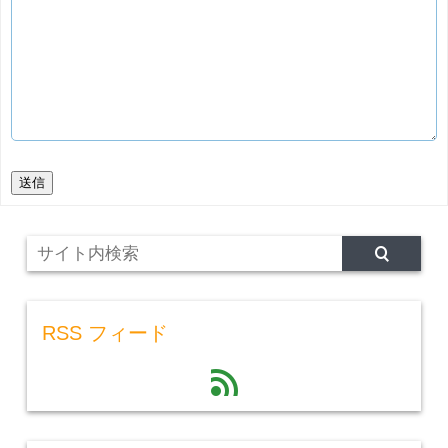
送信
RSS フィード
feed