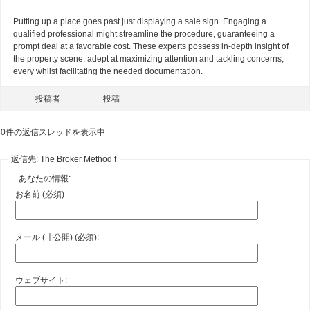
Putting up a place goes past just displaying a sale sign. Engaging a
qualified professional might streamline the procedure, guaranteeing a
prompt deal at a favorable cost. These experts possess in-depth insight of
the property scene, adept at maximizing attention and tackling concerns,
every whilst facilitating the needed documentation.
投稿者
投稿
0件の返信スレッドを表示中
返信先: The Broker Method f
あなたの情報:
お名前 (必須)
メール (非公開) (必須):
ウェブサイト: