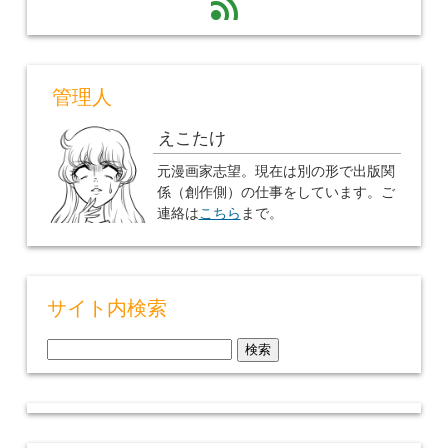
feed
管理人
えこたけ
元漫画家志望。現在は別の形で出版関
係（創作側）の仕事をしています。ご
連絡は
こちら
まで。
サイト内検索
検
索: