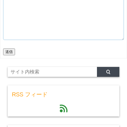
送信
RSS フィード
feed