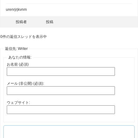
urenrjrjkvnm
投稿者
投稿
0件の返信スレッドを表示中
返信先: Writer
あなたの情報:
お名前 (必須)
メール (非公開) (必須):
ウェブサイト: